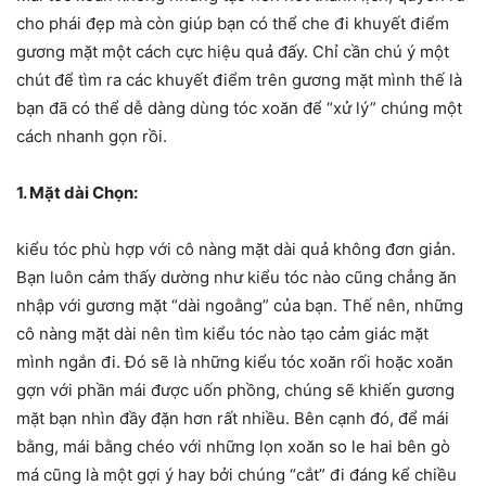
cho phái đẹp mà còn giúp bạn có thể che đi khuyết điểm
gương mặt một cách cực hiệu quả đấy. Chỉ cần chú ý một
chút để tìm ra các khuyết điểm trên gương mặt mình thế là
bạn đã có thể dễ dàng dùng tóc xoăn để “xử lý” chúng một
cách nhanh gọn rồi.
1. Mặt dài Chọn:
kiểu tóc phù hợp với cô nàng mặt dài quả không đơn giản.
Bạn luôn cảm thấy dường như kiểu tóc nào cũng chẳng ăn
nhập với gương mặt “dài ngoằng” của bạn. Thế nên, những
cô nàng mặt dài nên tìm kiểu tóc nào tạo cảm giác mặt
mình ngắn đi. Đó sẽ là những kiểu tóc xoăn rối hoặc xoăn
gợn với phần mái được uốn phồng, chúng sẽ khiến gương
mặt bạn nhìn đầy đặn hơn rất nhiều. Bên cạnh đó, để mái
bằng, mái bằng chéo với những lọn xoăn so le hai bên gò
má cũng là một gợi ý hay bởi chúng “cắt” đi đáng kể chiều