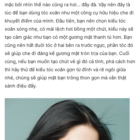
mặc bởi nhìn thế nào cũng ra hơi… đẫy đà. Vậy nên đây là
lúc để bạn dùng tóc xoăn như một công cụ hữu hiệu che đi
khuyết điểm của mình. Đầu tiên, bạn nên chọn kiểu tóc
xoăn sóng nhẹ, có mái lệch hơi bồng một chút, kiểu này sẽ
tạo cảm giác như bạn có một gương mặt thanh tú hơn. Bạn
cũng nên hất đuôi tóc ở hai bên ra trước ngực, phần tóc đó
sẽ giúp che đi đáng kể gương mặt tròn trịa của bạn. Cuối
cùng, nếu bạn muốn tạo chút vẻ gì đó cá tính, phá cách hơn
thì hãy thử để kiểu tóc xoăn gợn từ đỉnh và rẽ ngôi giữa
nhé, chúng sẽ giúp mặt bạn trông thon gọn mà vẫn thật
sành điệu đấy.