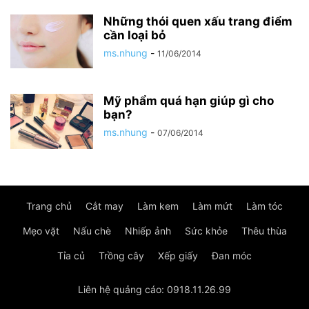
Những thói quen xấu trang điểm
cần loại bỏ
ms.nhung
-
11/06/2014
Mỹ phẩm quá hạn giúp gì cho
bạn?
ms.nhung
-
07/06/2014
Trang chủ
Cắt may
Làm kem
Làm mứt
Làm tóc
Mẹo vặt
Nấu chè
Nhiếp ảnh
Sức khỏe
Thêu thùa
Tỉa củ
Trồng cây
Xếp giấy
Đan móc
Liên hệ quảng cáo: 0918.11.26.99