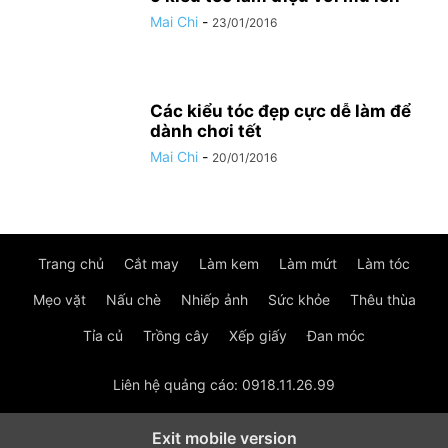
Mai Chi
-
23/01/2016
Các kiểu tóc đẹp cực dễ làm để
dành chơi tết
Mai Chi
-
20/01/2016
Trang chủ
Cắt may
Làm kem
Làm mứt
Làm tóc
Mẹo vặt
Nấu chè
Nhiếp ảnh
Sức khỏe
Thêu thùa
Tỉa củ
Trồng cây
Xếp giấy
Đan móc
Liên hệ quảng cáo: 0918.11.26.99
Exit mobile version