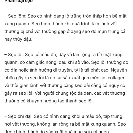
Phân loại sẹo
– Sẹo lõm: Sẹo có hình dạng lỗ trũng tròn thấp hơn bề mặt
xung quanh. Sẹo hình thành khi quá trình làm lành vết
thương bị phá vỡ, thường gặp ở dạng sẹo do mụn trứng cá
hay thủy đậu.
– Sẹo lồi: Sẹo có màu đỏ, dày và lan rộng ra bề mặt xung
quanh, có cảm giác nóng, đau khi sờ vào. Sẹo lồi thường do
cơ địa hoặc ảnh hưởng di truyền, tỷ lệ tái phát cao. Nguyên
nhân gây ra sẹo lồi là do sự sản xuất quá mức sợi collagen
và thời gian lành vết thương càng kéo dài càng có nguy cơ
gây ra sẹo lồi. Với người chủng tộc da đen, các vết thương
thường có khuynh hướng tạo thành sẹo lồi.
– Sẹo phì đại: Sẹo có hình dạng khối u màu đỏ, tập trung
nơi vết thương, không lan rộng ra bề mặt xung quanh. Sẹo
được hình thành do sản xuất quá mức sợi collagen.