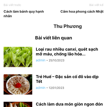
Bài viết trước
Bài viết kế
Cách làm bánh quy hạnh
Cắm hoa phong cách Nhật
nhân
Thu Phương
Bài viết liên quan
Loại rau nhiều canxi, quét sạch
mỡ máu, chống lão hóa...
admin
-
25/10/2023
Tré Huế – Đặc sản cố đô vào dịp
Tết
admin
-
12/01/2023
Cách làm dưa món giòn ngon đón