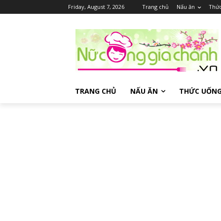
Friday, August 7, 2026
Trang chủ
Nấu ăn
Thứ
TRANG CHỦ
NẤU ĂN
THỨC UỐN