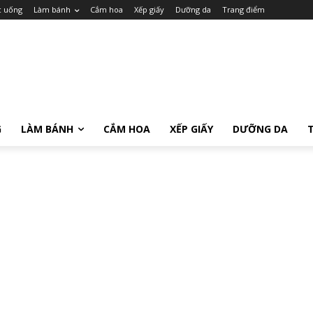
c uống
Làm bánh
Cắm hoa
Xếp giấy
Dưỡng da
Trang điểm
G
LÀM BÁNH
CẮM HOA
XẾP GIẤY
DƯỠNG DA