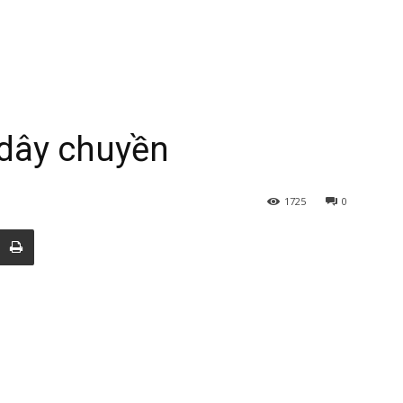
 dây chuyền
1725
0