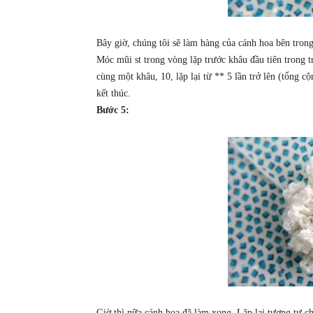
Bây giờ, chúng tôi sẽ làm hàng của cánh hoa bên trong
Móc mũi st trong vòng lặp trước khâu đầu tiên trong 
cùng một khâu, 10, lặp lại từ ** 5 lần trở lên (tổng c
kết thúc.
Bước 5:
Giờ thì nữa cánh hoa đã làm xong, Lặp lại tương tự ch