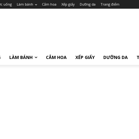
c uống
Làm bánh
Cắm hoa
Xếp giấy
Dưỡng da
Trang điểm
G
LÀM BÁNH
CẮM HOA
XẾP GIẤY
DƯỠNG DA