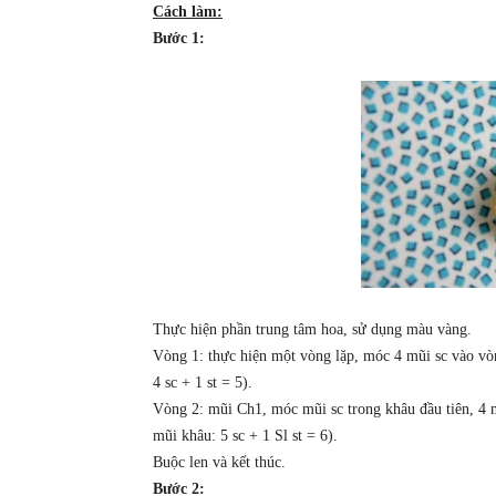
Cách làm:
Bước 1:
Thực hiện phần trung tâm hoa, sử dụng màu vàng.
Vòng 1: thực hiện một vòng lặp, móc 4 mũi sc vào vò
4 sc + 1 st = 5).
Vòng 2: mũi Ch1, móc mũi sc trong khâu đầu tiên, 4 
mũi khâu: 5 sc + 1 Sl st = 6).
Buộc len và kết thúc.
Bước 2: