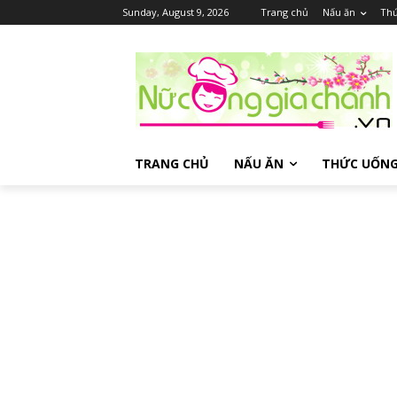
Sunday, August 9, 2026
Trang chủ
Nấu ăn
Thứ
TRANG CHỦ
NẤU ĂN
THỨC UỐN