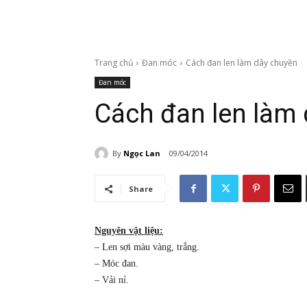
Trang chủ
Đan móc
Cách đan len làm dây chuyền
Đan móc
Cách đan len làm
By
Ngọc Lan
09/04/2014
Share
Nguyên vật liệu:
– Len sợi màu vàng, trắng.
– Móc đan.
– Vải nỉ.