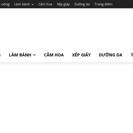
c uống
Làm bánh
Cắm hoa
Xếp giấy
Dưỡng da
Trang điểm
G
LÀM BÁNH
CẮM HOA
XẾP GIẤY
DƯỠNG DA