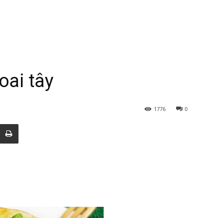
oai tây
1776
0