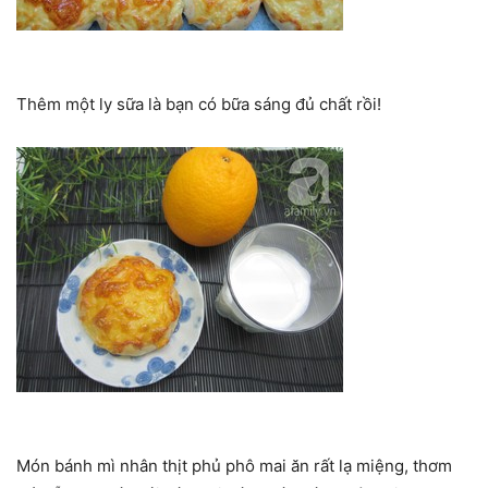
Thêm một ly sữa là bạn có bữa sáng đủ chất rồi!
Món bánh mì nhân thịt phủ phô mai ăn rất lạ miệng, thơm