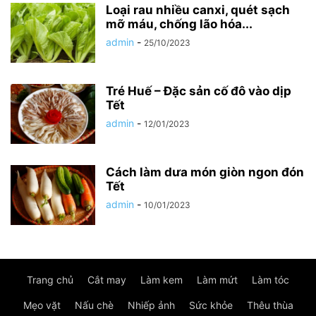
Loại rau nhiều canxi, quét sạch
mỡ máu, chống lão hóa...
admin
-
25/10/2023
Tré Huế – Đặc sản cố đô vào dịp
Tết
admin
-
12/01/2023
Cách làm dưa món giòn ngon đón
Tết
admin
-
10/01/2023
Trang chủ
Cắt may
Làm kem
Làm mứt
Làm tóc
Mẹo vặt
Nấu chè
Nhiếp ảnh
Sức khỏe
Thêu thùa