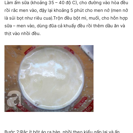
Làm ấm sữa (khoảng 35 – 40 độ C), cho đường vào hòa đều
rồi rắc men vào, đậy lại khoảng 5 phút cho men nở (men nở
là sủi bọt như riêu cua).Trộn đều bột mì, muối, cho hỗn hợp
sữa – men vào, dùng đũa cả khuấy đều rồi thêm dầu ăn và
thịt vào nhồi đều.
Bước 2:Rắc ít bột áo ra bàn, nhồi theo kiểu gấp lại và ấn