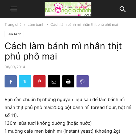
Trang chủ
Làm bánh
Cách làm bánh mì nhân thịt phủ phô mai
Làm bánh
Cách làm bánh mì nhân thịt
phủ phô mai
08/03/2014
Bạn cần chuẩn bị những nguyên liệu sau để làm bánh mì
nhân thịt phủ phô mai:250g bột bánh mì (bread flour, bột mì
số 11).
130ml sữa tươi không đường (hoặc nước)
1 muỗng cafe men bánh mì (instant yeast) (khoảng 2g)