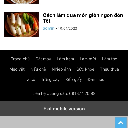
Cách làm dưa món giòn ngon đón
Tết
admin
-
10/01/2023
Trang chủ
Cắt may
Làm kem
Làm mứt
Làm tóc
Mẹo vặt
Nấu chè
Nhiếp ảnh
Sức khỏe
Thêu thùa
Tỉa củ
Trồng cây
Xếp giấy
Đan móc
Liên hệ quảng cáo: 0918.11.26.99
Exit mobile version