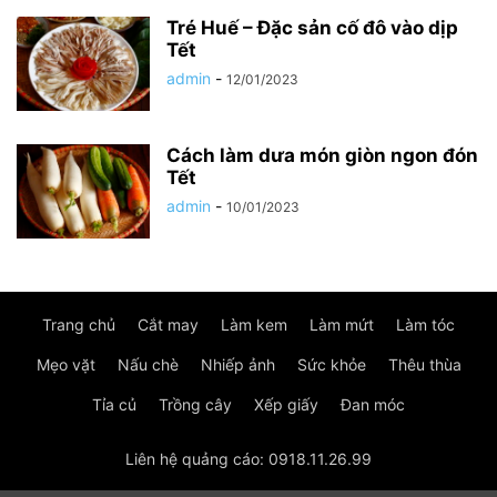
Tré Huế – Đặc sản cố đô vào dịp
Tết
admin
-
12/01/2023
Cách làm dưa món giòn ngon đón
Tết
admin
-
10/01/2023
Trang chủ
Cắt may
Làm kem
Làm mứt
Làm tóc
Mẹo vặt
Nấu chè
Nhiếp ảnh
Sức khỏe
Thêu thùa
Tỉa củ
Trồng cây
Xếp giấy
Đan móc
Liên hệ quảng cáo: 0918.11.26.99