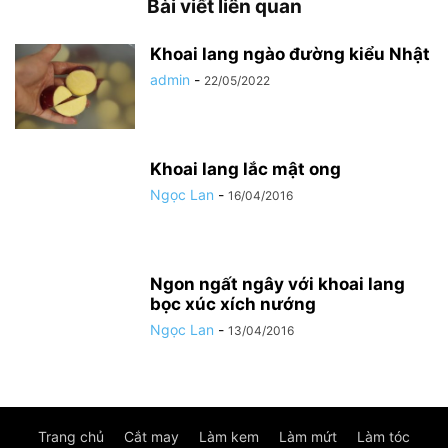
Bài viết liên quan
Khoai lang ngào đường kiểu Nhật
admin
-
22/05/2022
Khoai lang lắc mật ong
Ngọc Lan
-
16/04/2016
Ngon ngất ngây với khoai lang
bọc xúc xích nướng
Ngọc Lan
-
13/04/2016
Trang chủ
Cắt may
Làm kem
Làm mứt
Làm tóc