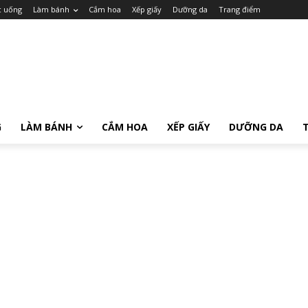
c uống
Làm bánh
Cắm hoa
Xếp giấy
Dưỡng da
Trang điểm
G
LÀM BÁNH
CẮM HOA
XẾP GIẤY
DƯỠNG DA