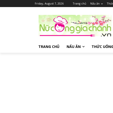
Friday, August 7, 2026
Trang chủ
Nấu ăn
Thứ
TRANG CHỦ
NẤU ĂN
THỨC UỐN