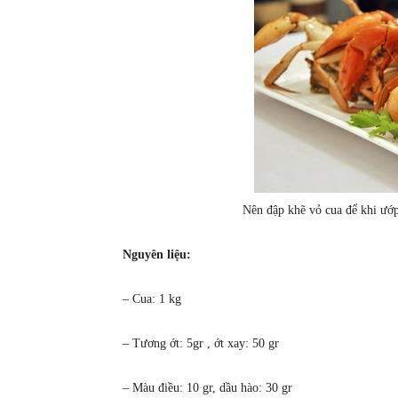
Nên đập khẽ vỏ cua để khi ướ
Nguyên liệu:
– Cua: 1 kg
– Tương ớt: 5gr , ớt xay: 50 gr
– Màu điều: 10 gr, dầu hào: 30 gr