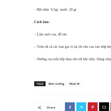
– Bột nêm: 0,5gr, muối: 20 gr
Cách làm:
– Làm sạch cua, để ráo.
– Trộn tất cả các loại gia vị lại rồi cho cua vào ướp k
– Nướng cua trên bếp than cho tới khi chín. Dùng chu
TAGS
Món nướng
Muối ớt
Share