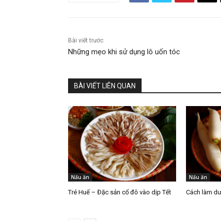
Bài viết trước
Những mẹo khi sử dụng lô uốn tóc
BÀI VIẾT LIÊN QUAN
Nấu ăn
Nấu ăn
Tré Huế – Đặc sản cố đô vào dịp Tết
Cách làm dư