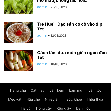
mỡ máu, chống lão hóa...
admin
-
25/10/2023
Tré Huế – Đặc sản cố đô vào dịp
Tết
admin
-
12/01/2023
Cách làm dưa món giòn ngon đón
Tết
admin
-
10/01/2023
Trang chủ
Cắt may
Làm kem
Làm mứt
Làm tóc
Mẹo vặt
Nấu chè
Nhiếp ảnh
Sức khỏe
Thêu thùa
Tỉa củ
Trồng cây
Xếp giấy
Đan móc