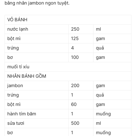
bằng nhân jambon ngon tuyệt.
VỎ BÁNH
nước lạnh
250
ml
bột mì
125
gam
trứng
4
quả
bơ
100
gam
muối tí xíu
NHÂN BÁNH GỒM
jambon
200
gam
trứng
1
quả
bột mì
60
gam
hành tím băm
1
muổng
sửa tươi
500
ml
bơ
1
muổng