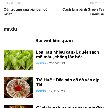
Bài viết trước
Bài viết kế
Công dụng của bia, bạn có
Cách làm bánh Green Tea
biết?
Tiramisu
mr.du
Bài viết liên quan
Loại rau nhiều canxi, quét sạch
mỡ máu, chống lão hóa...
admin
-
25/10/2023
Tré Huế – Đặc sản cố đô vào dịp
Tết
admin
-
12/01/2023
Cách làm dưa món giòn ngon đón