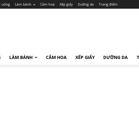
c uống
Làm bánh
Cắm hoa
Xếp giấy
Dưỡng da
Trang điểm
G
LÀM BÁNH
CẮM HOA
XẾP GIẤY
DƯỠNG DA