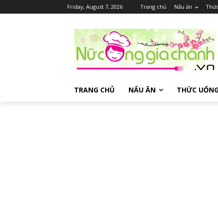
Friday, August 7, 2026
Trang chủ
Nấu ăn
Thứ
TRANG CHỦ
NẤU ĂN
THỨC UỐN