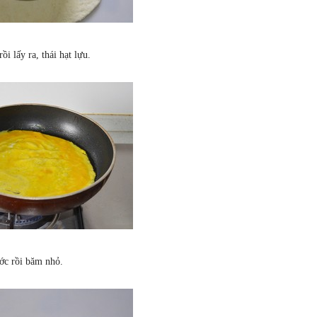
i lấy ra, thái hạt lựu.
ước rồi băm nhỏ.